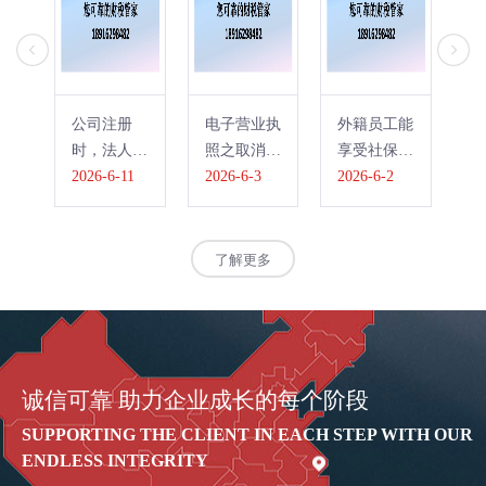
公司注册
电子营业执
外籍员工能
微
时，法人需
照之取消
享受社保公
公
要在线下做
2026-6-11
【授权他人
2026-6-3
积金的个税
2026-6-2
【
20
什么流程
管理执照】
扣除吗？关
节
吗？
键看这183
营
天
理
了解更多
料
诚信可靠 助力企业成长的每个阶段
SUPPORTING THE CLIENT IN EACH STEP WITH OUR
ENDLESS INTEGRITY