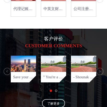
代理记账&纳税申报
中英文财务报表
公司注册登记
客户评价
CUSTOMER COMMENTS
Save your time
" You're a gem!
- Shounak Taraf
了解更多